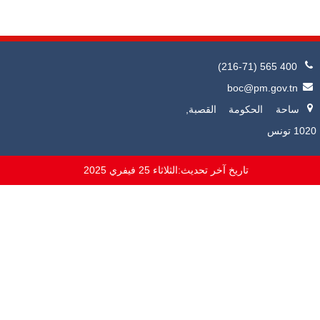
(216-71) 565 400
boc@pm.gov.tn
ساحة الحكومة القصبة,
1020 تونس
تاريخ آخر تحديث:
الثلاثاء 25 فيفري 2025