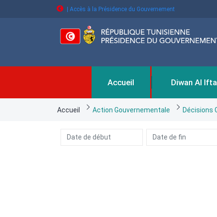
Aller
| Accès à la Présidence du Gouvernement
au
contenu
principal
Accueil
Diwan Al Ift
Fil
Accueil
Action Gouvernementale
Décisions
d'Ariane
التاريخ
التاريخ