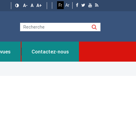
Fr
Ar
A-
A
A+
vues
Contactez-nous