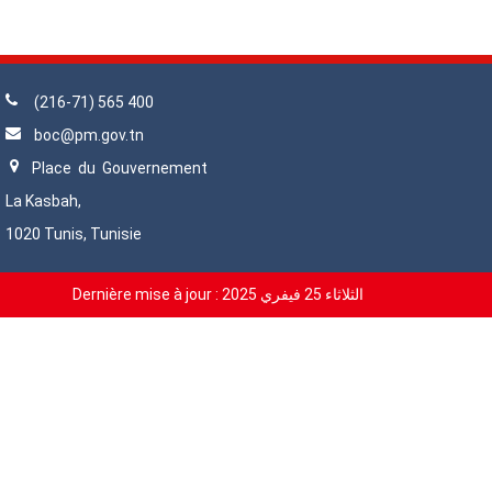
(216-71) 565 400
boc@pm.gov.tn
Place du Gouvernement
La Kasbah,
1020 Tunis, Tunisie
Dernière mise à jour :
الثلاثاء 25 فيفري 2025